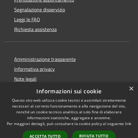
Segnalazione disservizio
Leggi le FAQ
Richiesta assistenza
Amministrazione trasparente
Informativa privacy
Note legali
×
Dichiarazione di accessibilità
Informazioni sui cookie
Questo sito web utilizza cookie tecnici e assimilati strettamente
necessari al corretto funzionamento e alla navigazione del sito,
nonché un cookie tecnico analitico al solo fine di elaborare
informazioni statistiche, aggregate e anonime.
RSS
Copyright © 2026 • Comune di
Per maggiori dettagli, può consultare la cookie policy al seguente
link
Accessibilità
Grottazzolina • Powered by
Privacy
Municipium
Accesso
•
RIFIUTA TUTTO
ACCETTA TUTTO